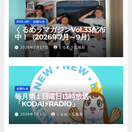
PICK UP!
お知らせ
くるめラマガジンVol.33配布
中！（2026年7月～9月）
2026年7月17日
くるめラ広報部
お知らせ
毎月第１日曜日13時放送
「KODAI⚡RADIO」
2026年7月1日
くるめラ広報部