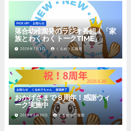
PICK UP!
お知らせ
落合幼稚園発のラジオ番組！「家
族とわくわくトークTIME」
2026年7月1日
くるめラ広報部
お知らせ
くるめラちゃん
放送終了
おかげさまで８周年！感謝ウィ
ーク実施中
2026年6月30日
くるめラ広報部