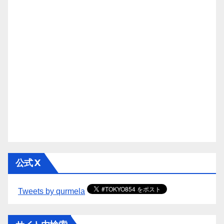
公式 X
Tweets by qurmela