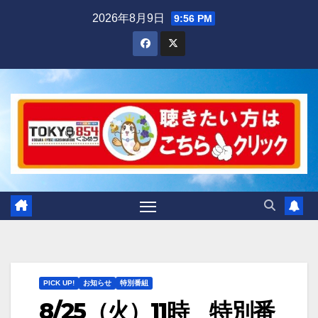
Skip
2026年8月9日
9:56 PM
to
content
PICK UP!
お知らせ
特別番組
8/25（火）11時 特別番