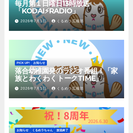
毎月第１日曜日13時放送
「KODAI⚡RADIO」
2026年7月1日
くるめラ広報部
PICK UP!
お知らせ
落合幼稚園発のラジオ番組！「家
族とわくわくトークTIME」
2026年7月1日
くるめラ広報部
お知らせ
くるめラちゃん
放送終了