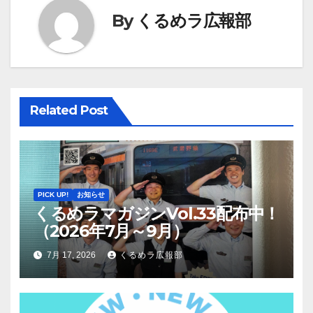
ー
By
くるめラ広報部
シ
ョ
ン
Related Post
PICK UP!
お知らせ
くるめラマガジンVol.33配布中！
（2026年7月～9月）
7月 17, 2026
くるめラ広報部