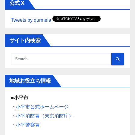
公式 X
Tweets by qurmela
サイト内検索
地域お役立ち情報
■小平市
・
小平市公式ホームページ
・
小平消防署（東京消防庁）
・
小平警察署