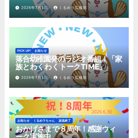
2026年7月1日
くるめラ広報部
PICK UP!
お知らせ
落合幼稚園発のラジオ番組！「家
族とわくわくトークTIME」
2026年7月1日
くるめラ広報部
お知らせ
くるめラちゃん
放送終了
おかげさまで８周年！感謝ウィ
ーク実施中