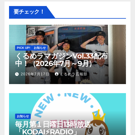
要チェック！
PICK UP!
お知らせ
くるめラマガジンVol.33配布
中！（2026年7月～9月）
2026年7月17日
くるめラ広報部
お知らせ
毎月第１日曜日13時放送
「KODAI⚡RADIO」