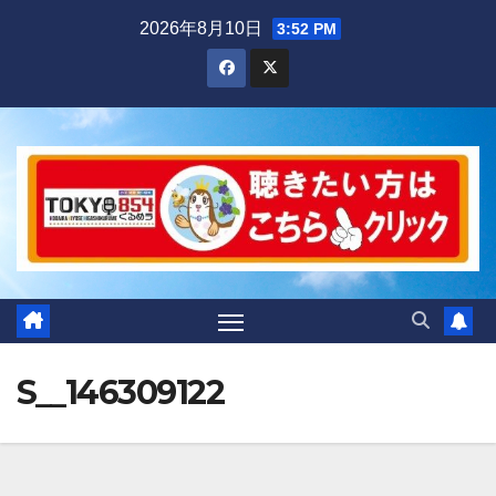
Skip
2026年8月10日
3:52 PM
to
content
S__146309122