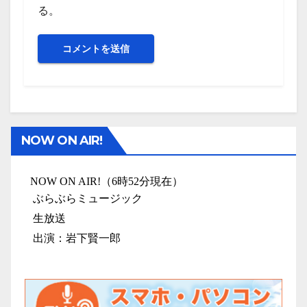
る。
NOW ON AIR!