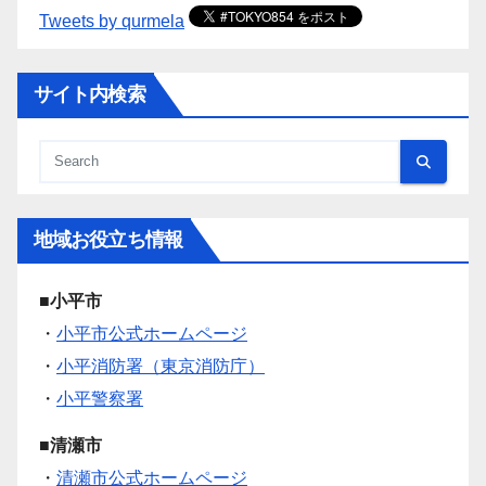
Tweets by qurmela
サイト内検索
地域お役立ち情報
■小平市
・
小平市公式ホームページ
・
小平消防署（東京消防庁）
・
小平警察署
■清瀬市
・
清瀬市公式ホームページ