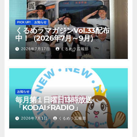
PICK UP!
お知らせ
くるめラマガジンVol.33配布
中！（2026年7月～9月）
2026年7月17日
くるめラ広報部
お知らせ
毎月第１日曜日13時放送
「KODAI⚡RADIO」
2026年7月1日
くるめラ広報部