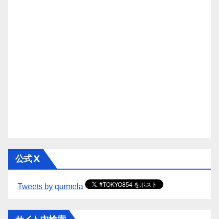
公式 X
Tweets by qurmela