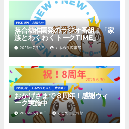
PICK UP!
お知らせ
落合幼稚園発のラジオ番組！「家
族とわくわくトークTIME」
2026年7月1日
くるめラ広報部
お知らせ
くるめラちゃん
放送終了
おかげさまで８周年！感謝ウィ
ーク実施中
2026年6月30日
くるめラ広報部