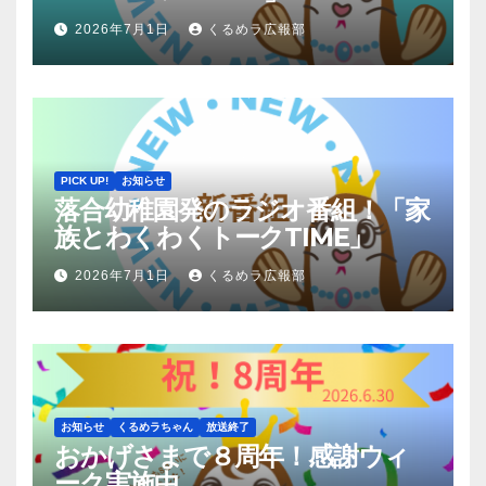
2026年7月1日
くるめラ広報部
PICK UP!
お知らせ
落合幼稚園発のラジオ番組！「家
族とわくわくトークTIME」
2026年7月1日
くるめラ広報部
お知らせ
くるめラちゃん
放送終了
おかげさまで８周年！感謝ウィ
ーク実施中