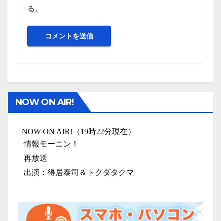
る。
NOW ON AIR!