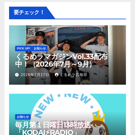
要チェック！
PICK UP!
お知らせ
くるめラマガジンVol.33配布
中！（2026年7月～9月）
2026年7月17日
くるめラ広報部
お知らせ
毎月第１日曜日13時放送
「KODAI⚡RADIO」