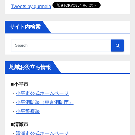
Tweets by qurmela
サイト内検索
地域お役立ち情報
■小平市
・
小平市公式ホームページ
・
小平消防署（東京消防庁）
・
小平警察署
■清瀬市
・
清瀬市公式ホームページ