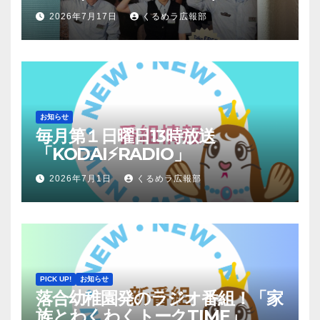
2026年7月17日
くるめラ広報部
お知らせ
毎月第１日曜日13時放送
「KODAI⚡RADIO」
2026年7月1日
くるめラ広報部
PICK UP!
お知らせ
落合幼稚園発のラジオ番組！「家
族とわくわくトークTIME」