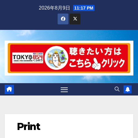
Skip
2026年8月9日
11:17 PM
to
content
Print