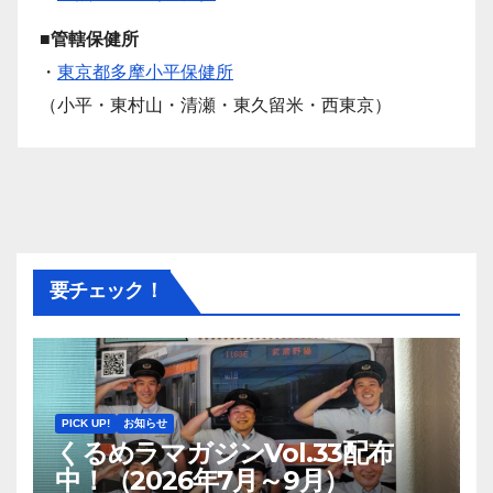
■管轄保健所
・
東京都多摩小平保健所
（小平・東村山・清瀬・東久留米・西東京）
要チェック！
PICK UP!
お知らせ
くるめラマガジンVol.33配布
中！（2026年7月～9月）