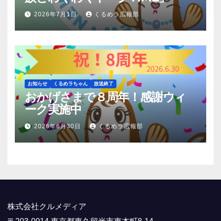
2026年7月1日
くるめラ広報部
お知らせ
くるめラちゃん
放送終了
おかげさまで８周年！感謝ウィ
ーク実施中
2026年6月30日
くるめラ広報部
株式会社クルメディア