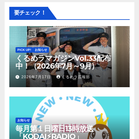
要チェック！
PICK UP!
お知らせ
くるめラマガジンVol.33配布
中！（2026年7月～9月）
2026年7月17日
くるめラ広報部
お知らせ
毎月第１日曜日13時放送
「KODAI⚡RADIO」