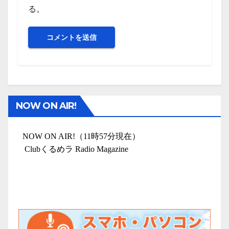
る。
NOW ON AIR!