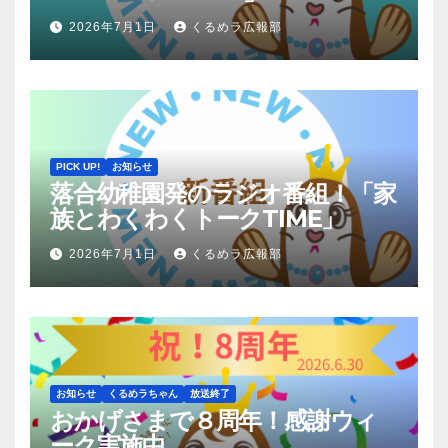
2026年7月1日
くるめラ広報部
PICK UP!
お知らせ
落合幼稚園発のラジオ番組！「家
族とわくわくトークTIME」
2026年7月1日
くるめラ広報部
お知らせ
くるめラちゃん
放送終了
おかげさまで８周年！感謝ウィ
ーク実施中