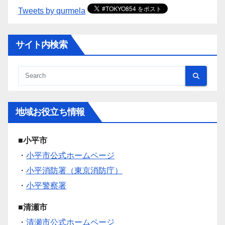
Tweets by qurmela
サイト内検索
地域お役立ち情報
■小平市
・
小平市公式ホームページ
・
小平消防署（東京消防庁）
・
小平警察署
■清瀬市
・
清瀬市公式ホームページ