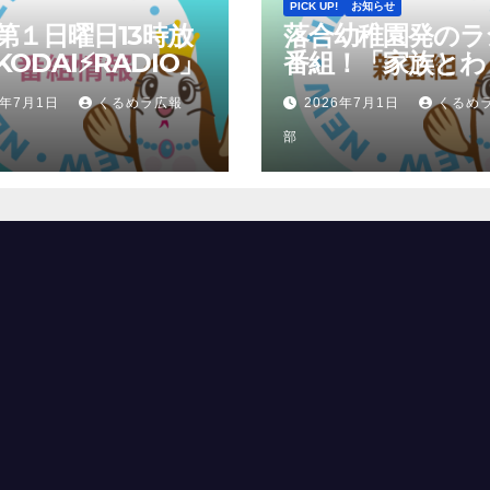
PICK UP!
お知らせ
第１日曜日13時放
落合幼稚園発のラ
ODAI⚡RADIO」
番組！「家族とわ
くトークTIME」
6年7月1日
くるめラ広報
2026年7月1日
くるめ
部