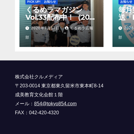
PICK UP!
お知らせ
お知らせ
くるめラマガジン
毎月
Vol.33配布中！（2026
送「K
年7月～9月）
2026年7月17日
くるめラ広報
202
部
部
株式会社クルメディア
〒203-0014 東京都東久留米市東本町8-14
成美教育文化会館１階
メール：
854@tokyo854.com
FAX：042-420-4320