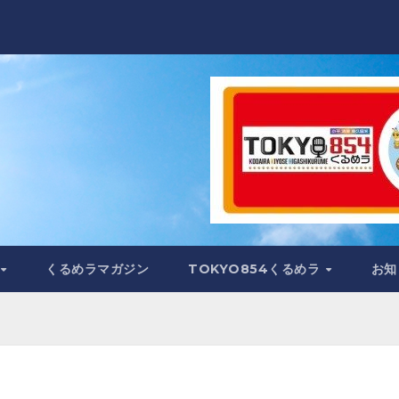
くるめラマガジン
TOKYO854くるめラ
お知