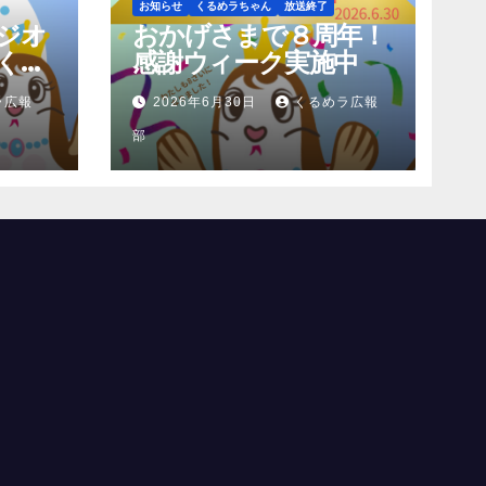
お知らせ
くるめラちゃん
放送終了
ジオ
おかげさまで８周年！
くわ
感謝ウィーク実施中
ラ広報
2026年6月30日
くるめラ広報
部