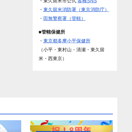
・東久留米市公式
各種SNS
・
東久留米消防署（東京消防庁）
・
田無警察署（管轄）
■管轄保健所
・
東京都多摩小平保健所
（小平・東村山・清瀬・東久留
米・西東京）