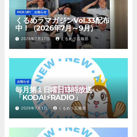
PICK UP!
お知らせ
くるめラマガジンVol.33配布
中！（2026年7月～9月）
2026年7月17日
くるめラ広報部
お知らせ
毎月第１日曜日13時放送
「KODAI⚡RADIO」
2026年7月1日
くるめラ広報部