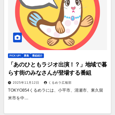
PICK UP!
募集
番組紹介
「あのひともラジオ出演！？」地域で暮
らす街のみなさんが登場する番組
2025年11月12日
くるめラ広報部
TOKYO854くるめラには、小平市、清瀬市、東久留
米市を中…