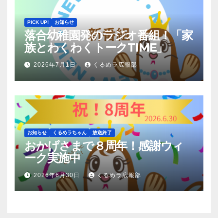
PICK UP!
お知らせ
落合幼稚園発のラジオ番組！「家
族とわくわくトークTIME」
2026年7月1日
くるめラ広報部
お知らせ
くるめラちゃん
放送終了
おかげさまで８周年！感謝ウィ
ーク実施中
2026年6月30日
くるめラ広報部