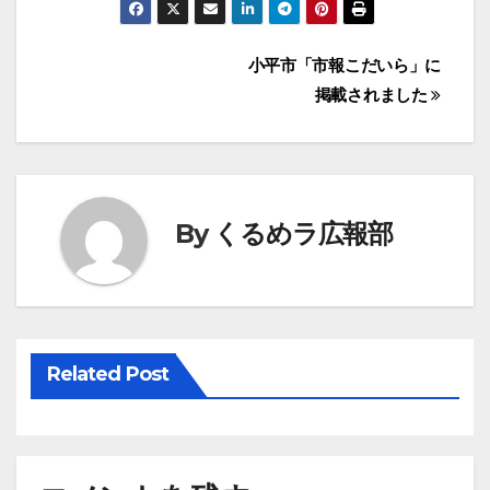
投
小平市「市報こだいら」に
掲載されました
稿
ナ
ビ
By
くるめラ広報部
ゲ
ー
シ
Related Post
ョ
ン