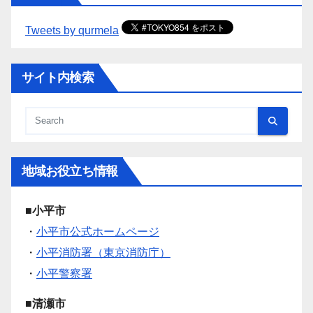
Tweets by qurmela
サイト内検索
地域お役立ち情報
■小平市
・
小平市公式ホームページ
・
小平消防署（東京消防庁）
・
小平警察署
■清瀬市