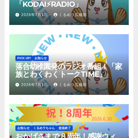
「KODAI⚡RADIO」
2026年7月1日
くるめラ広報部
PICK UP!
お知らせ
落合幼稚園発のラジオ番組！「家
族とわくわくトークTIME」
2026年7月1日
くるめラ広報部
お知らせ
くるめラちゃん
放送終了
おかげさまで８周年！感謝ウィ