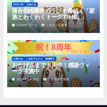
PICK UP!
お知らせ
落合幼稚園発のラジオ番組！「家
族とわくわくトークTIME」
2026年7月1日
くるめラ広報部
お知らせ
くるめラちゃん
放送終了
おかげさまで８周年！感謝ウィ
ーク実施中
2026年6月30日
くるめラ広報部