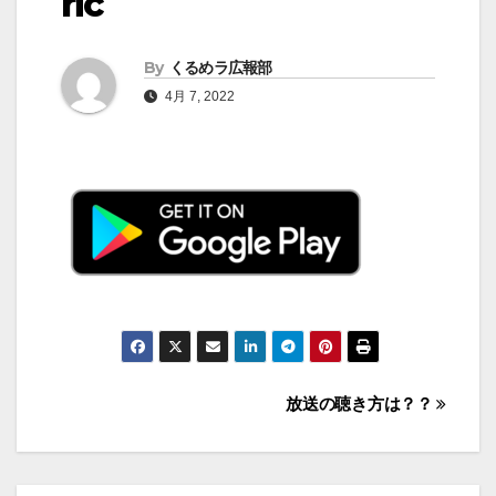
ric
By
くるめラ広報部
4月 7, 2022
投
放送の聴き方は？？
稿