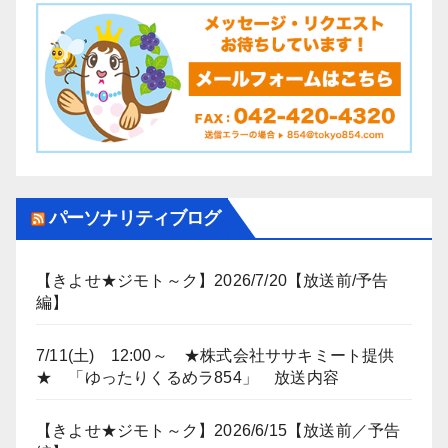
パーソナリティブログ
【きよせ★ジモト～ク】2026/7/20【放送前/予告
編】
7/11(土) 12:00～ ★株式会社ササキミート提供
★ 「ゆったりくるめラ854」 放送内容
【きよせ★ジモト～ク】2026/6/15【放送前／予告