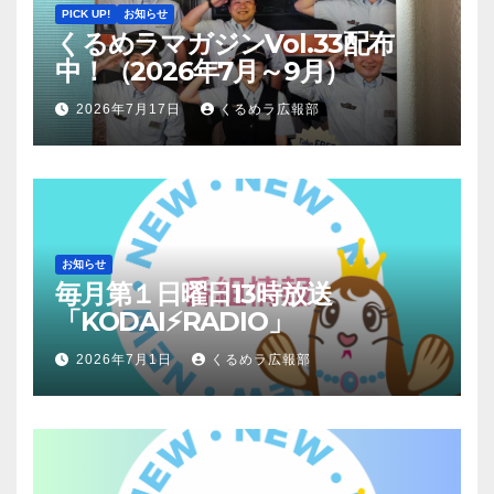
PICK UP!
お知らせ
くるめラマガジンVol.33配布
中！（2026年7月～9月）
2026年7月17日
くるめラ広報部
お知らせ
毎月第１日曜日13時放送
「KODAI⚡RADIO」
2026年7月1日
くるめラ広報部