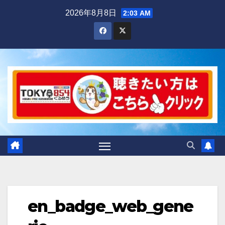
Skip
2026年8月8日
2:03 AM
to
content
en_badge_web_gene