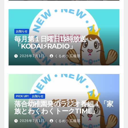
お知らせ
毎月第１日曜日13時放送
「KODAI⚡RADIO」
2026年7月1日
くるめラ広報部
PICK UP!
お知らせ
落合幼稚園発のラジオ番組！「家
族とわくわくトークTIME」
2026年7月1日
くるめラ広報部