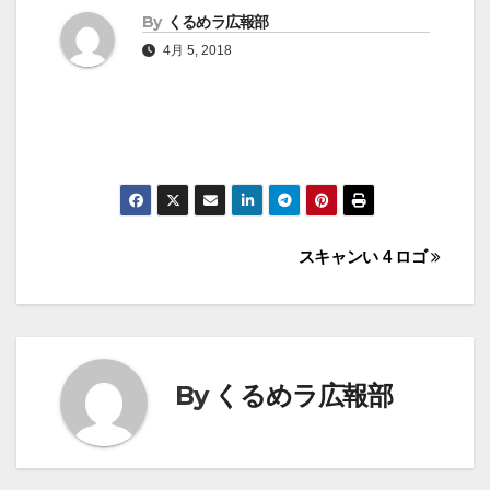
By
くるめラ広報部
4月 5, 2018
投
スキャンい 4 ロゴ
稿
ナ
ビ
By
くるめラ広報部
ゲ
ー