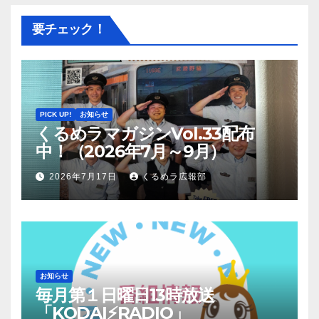
要チェック！
PICK UP!
お知らせ
くるめラマガジンVol.33配布
中！（2026年7月～9月）
2026年7月17日
くるめラ広報部
お知らせ
毎月第１日曜日13時放送
「KODAI⚡RADIO」