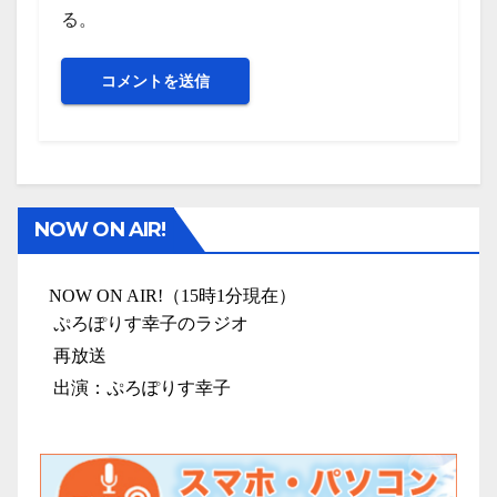
る。
NOW ON AIR!