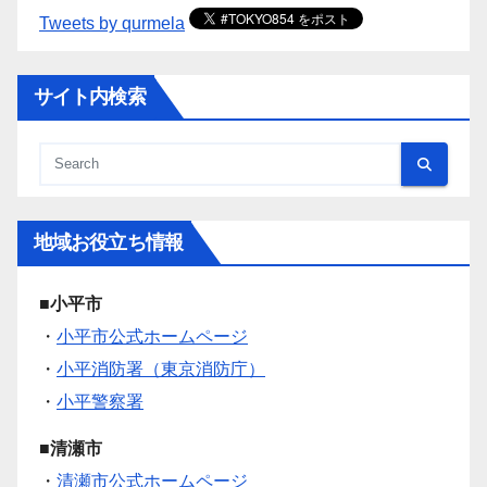
Tweets by qurmela
サイト内検索
地域お役立ち情報
■小平市
・
小平市公式ホームページ
・
小平消防署（東京消防庁）
・
小平警察署
■清瀬市
・
清瀬市公式ホームページ