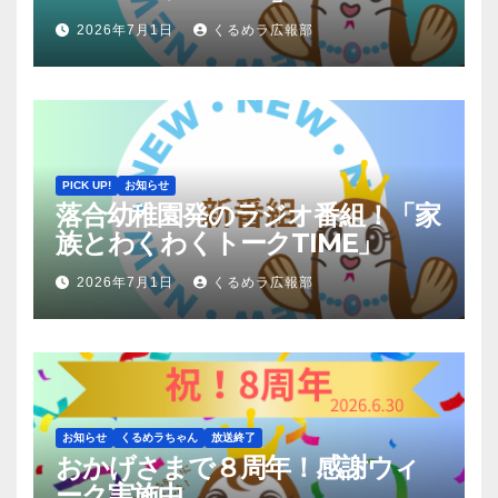
2026年7月1日
くるめラ広報部
PICK UP!
お知らせ
落合幼稚園発のラジオ番組！「家
族とわくわくトークTIME」
2026年7月1日
くるめラ広報部
お知らせ
くるめラちゃん
放送終了
おかげさまで８周年！感謝ウィ
ーク実施中