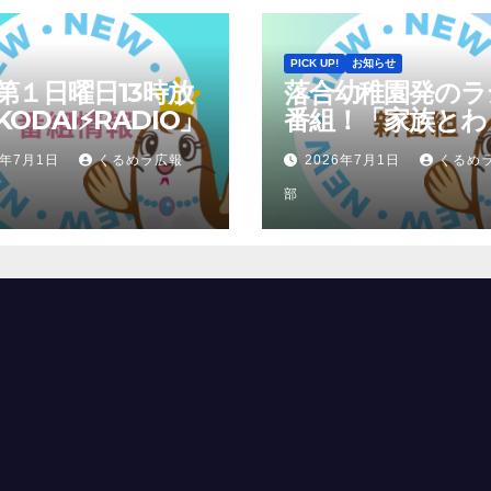
PICK UP!
お知らせ
第１日曜日13時放
落合幼稚園発のラ
ODAI⚡RADIO」
番組！「家族とわ
くトークTIME」
6年7月1日
くるめラ広報
2026年7月1日
くるめ
部