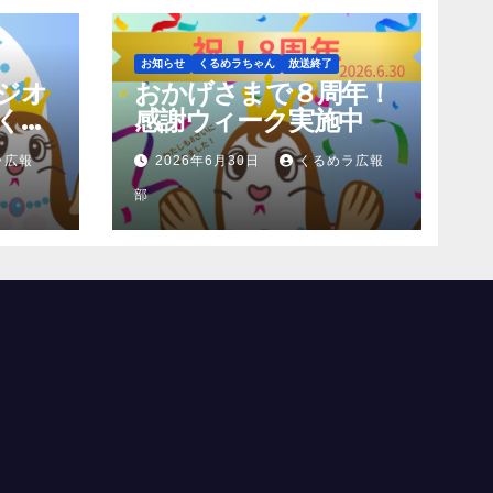
お知らせ
くるめラちゃん
放送終了
ジオ
おかげさまで８周年！
くわ
感謝ウィーク実施中
ラ広報
2026年6月30日
くるめラ広報
部