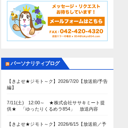
パーソナリティブログ
【きよせ★ジモト～ク】2026/7/20【放送前/予告
編】
7/11(土) 12:00～ ★株式会社ササキミート提
供★ 「ゆったりくるめラ854」 放送内容
【きよせ★ジモト～ク】2026/6/15【放送前／予