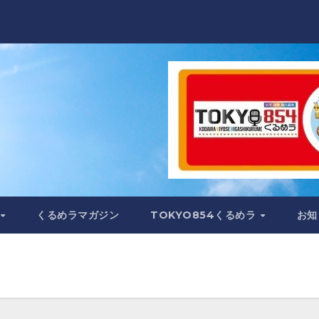
くるめラマガジン
TOKYO854くるめラ
お知