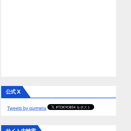
公式 X
Tweets by qurmela