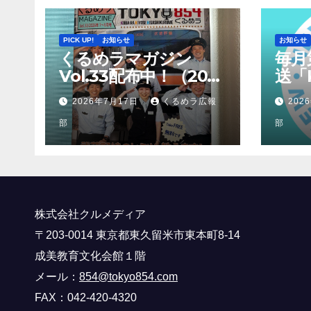
PICK UP!
お知らせ
お知らせ
くるめラマガジン
毎月
Vol.33配布中！（2026
送「K
年7月～9月）
2026年7月17日
くるめラ広報
202
部
部
株式会社クルメディア
〒203-0014 東京都東久留米市東本町8-14
成美教育文化会館１階
メール：
854@tokyo854.com
FAX：042-420-4320