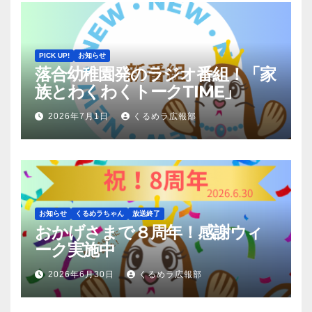
PICK UP!
お知らせ
落合幼稚園発のラジオ番組！「家
族とわくわくトークTIME」
2026年7月1日
くるめラ広報部
お知らせ
くるめラちゃん
放送終了
おかげさまで８周年！感謝ウィ
ーク実施中
2026年6月30日
くるめラ広報部