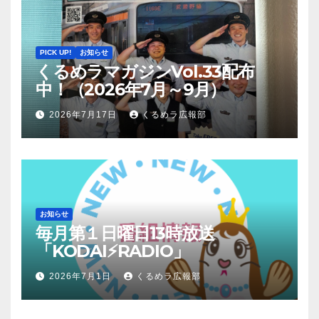
PICK UP!
お知らせ
くるめラマガジンVol.33配布
中！（2026年7月～9月）
2026年7月17日
くるめラ広報部
お知らせ
毎月第１日曜日13時放送
「KODAI⚡RADIO」
2026年7月1日
くるめラ広報部