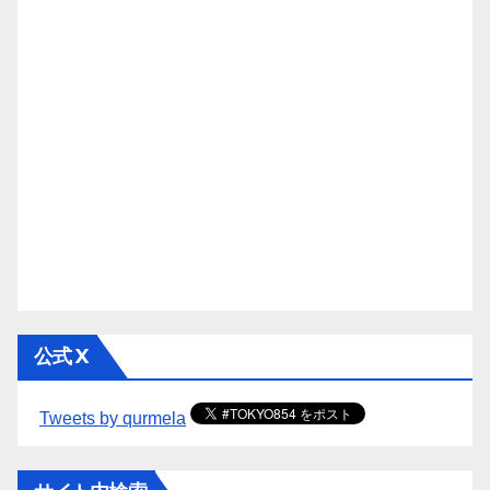
公式 X
Tweets by qurmela