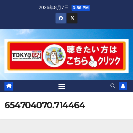
Skip
2026年8月7日
3:56 PM
to
content
654704070.714464