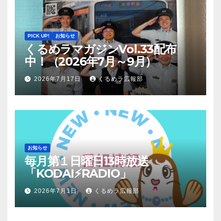
PICK UP!
お知らせ
くるめラマガジンVol.33配布
中！（2026年7月～9月）
2026年7月17日
くるめラ広報部
お知らせ
毎月第１日曜日13時放送
「KODAI⚡RADIO」
2026年7月1日
くるめラ広報部