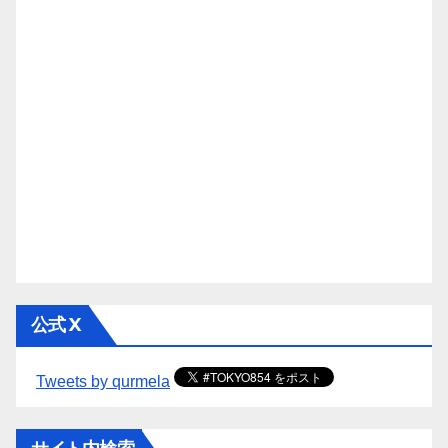
公式 X
Tweets by qurmela