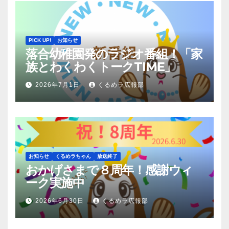
PICK UP!
お知らせ
落合幼稚園発のラジオ番組！「家
族とわくわくトークTIME」
2026年7月1日
くるめラ広報部
お知らせ
くるめラちゃん
放送終了
おかげさまで８周年！感謝ウィ
ーク実施中
2026年6月30日
くるめラ広報部