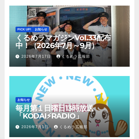
PICK UP!
お知らせ
くるめラマガジンVol.33配布
中！（2026年7月～9月）
2026年7月17日
くるめラ広報部
お知らせ
毎月第１日曜日13時放送
「KODAI⚡RADIO」
2026年7月1日
くるめラ広報部