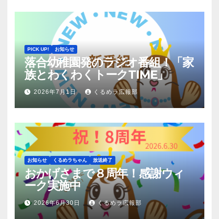
PICK UP!
お知らせ
落合幼稚園発のラジオ番組！「家
族とわくわくトークTIME」
2026年7月1日
くるめラ広報部
お知らせ
くるめラちゃん
放送終了
おかげさまで８周年！感謝ウィ
ーク実施中
2026年6月30日
くるめラ広報部