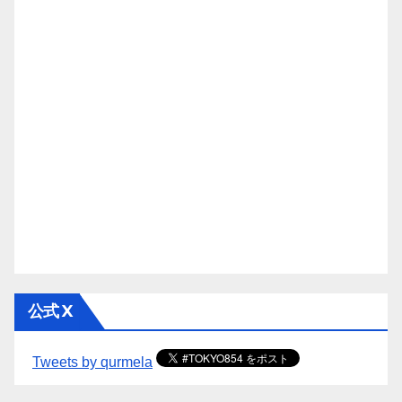
公式 X
Tweets by qurmela