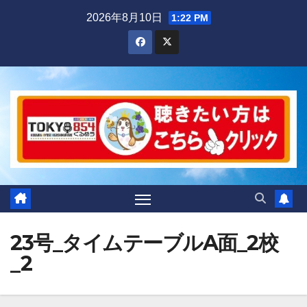
Skip
2026年8月10日
1:22 PM
to
content
23号_タイムテーブルA面_2校
_2