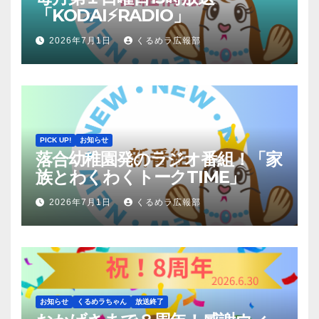
「KODAI⚡RADIO」
2026年7月1日
くるめラ広報部
PICK UP!
お知らせ
落合幼稚園発のラジオ番組！「家
族とわくわくトークTIME」
2026年7月1日
くるめラ広報部
お知らせ
くるめラちゃん
放送終了