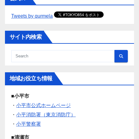
Tweets by qurmela
サイト内検索
地域お役立ち情報
■小平市
・
小平市公式ホームページ
・
小平消防署（東京消防庁）
・
小平警察署
■清瀬市