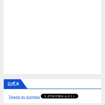
公式 X
Tweets by qurmela