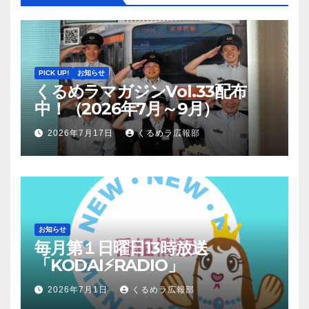
PICK UP!
お知らせ
くるめラマガジンVol.33配布
中！（2026年7月～9月）
2026年7月17日
くるめラ広報部
お知らせ
毎月第１日曜日13時放送
「KODAI⚡RADIO」
2026年7月1日
くるめラ広報部