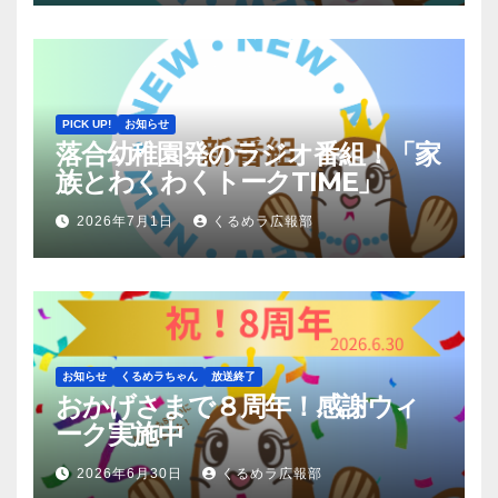
PICK UP!
お知らせ
落合幼稚園発のラジオ番組！「家
族とわくわくトークTIME」
2026年7月1日
くるめラ広報部
お知らせ
くるめラちゃん
放送終了
おかげさまで８周年！感謝ウィ
ーク実施中
2026年6月30日
くるめラ広報部