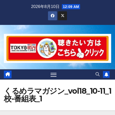
Skip
2026年8月10日
12:09 AM
to
content
くるめラマガジン_vol18_10-11_1
校-番組表_1