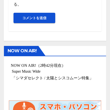
る。
NOW ON AIR!