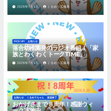
2026年7月1日
くるめラ広報部
PICK UP!
お知らせ
落合幼稚園発のラジオ番組！「家
族とわくわくトークTIME」
2026年7月1日
くるめラ広報部
お知らせ
くるめラちゃん
放送終了
おかげさまで８周年！感謝ウィ
ーク実施中