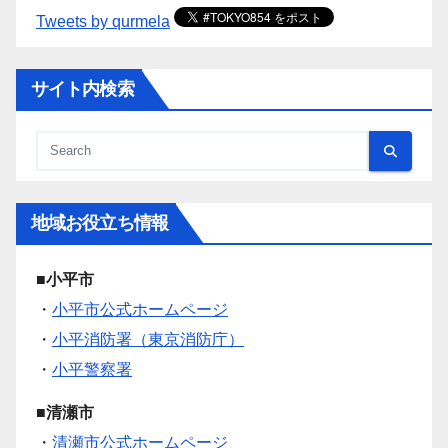
Tweets by qurmela
サイト内検索
地域お役立ち情報
■小平市
・
小平市公式ホームページ
・
小平消防署（東京消防庁）
・
小平警察署
■清瀬市
・
清瀬市公式ホームページ