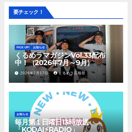
要チェック！
PICK UP!
お知らせ
くるめラマガジンVol.33配布
中！（2026年7月～9月）
2026年7月17日
くるめラ広報部
お知らせ
毎月第１日曜日13時放送
「KODAI⚡RADIO」