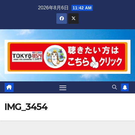
Skip
2026年8月6日
11:42 AM
to
content
IMG_3454