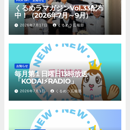
PICK UP!
お知らせ
くるめラマガジンVol.33配布
中！（2026年7月～9月）
2026年7月17日
くるめラ広報部
お知らせ
毎月第１日曜日13時放送
「KODAI⚡RADIO」
2026年7月1日
くるめラ広報部