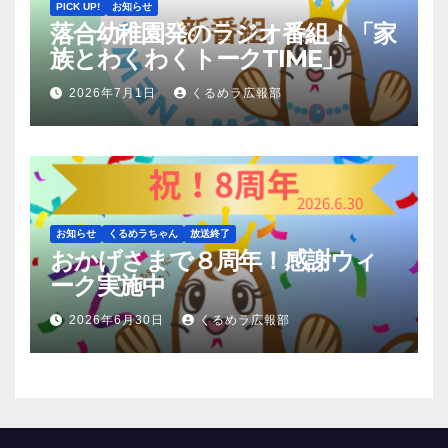
PICK UP!
お知らせ
落合幼稚園発のラジオ番組！「家
族とわくわくトークTIME」
2026年7月1日
くるめラ広報部
お知らせ
くるめラちゃん
放送終了
おかげさまで８周年！感謝ウィ
ーク実施中
2026年6月30日
くるめラ広報部