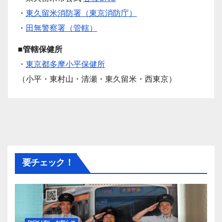
・
東久留米消防署（東京消防庁）
・
田無警察署（管轄）
■管轄保健所
・
東京都多摩小平保健所
（小平・東村山・清瀬・東久留米・西東京）
要チェック！