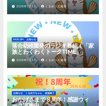
2026年7月1日
くるめラ広報部
PICK UP!
お知らせ
落合幼稚園発のラジオ番組！「家
族とわくわくトークTIME」
2026年7月1日
くるめラ広報部
お知らせ
くるめラちゃん
放送終了
おかげさまで８周年！感謝ウィ
ーク実施中