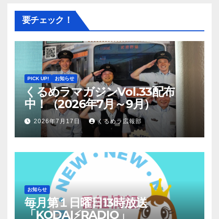
要チェック！
PICK UP!
お知らせ
くるめラマガジンVol.33配布
中！（2026年7月～9月）
2026年7月17日
くるめラ広報部
お知らせ
毎月第１日曜日13時放送
「KODAI⚡RADIO」