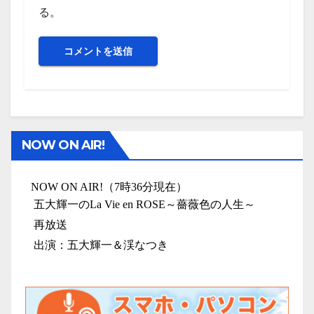
る。
NOW ON AIR!