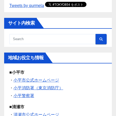
Tweets by qurmela
サイト内検索
地域お役立ち情報
■小平市
・
小平市公式ホームページ
・
小平消防署（東京消防庁）
・
小平警察署
■清瀬市
・
清瀬市公式ホームページ