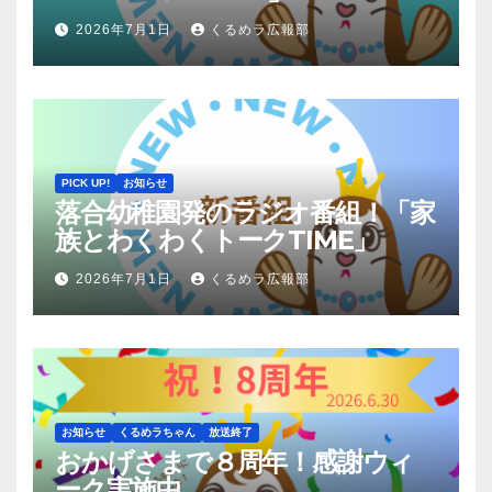
2026年7月1日
くるめラ広報部
PICK UP!
お知らせ
落合幼稚園発のラジオ番組！「家
族とわくわくトークTIME」
2026年7月1日
くるめラ広報部
お知らせ
くるめラちゃん
放送終了
おかげさまで８周年！感謝ウィ
ーク実施中