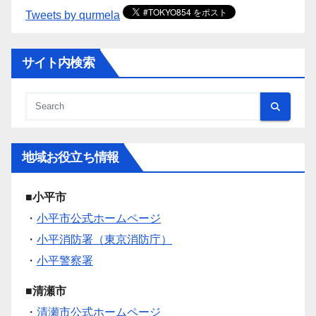
Tweets by qurmela
サイト内検索
地域お役立ち情報
■小平市
・
小平市公式ホームページ
・
小平消防署（東京消防庁）
・
小平警察署
■清瀬市
・
清瀬市公式ホームページ