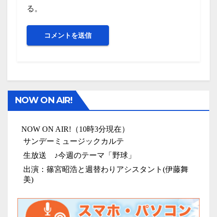
る。
NOW ON AIR!