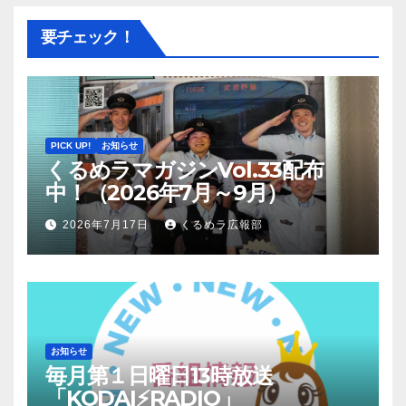
要チェック！
PICK UP!
お知らせ
くるめラマガジンVol.33配布
中！（2026年7月～9月）
2026年7月17日
くるめラ広報部
お知らせ
毎月第１日曜日13時放送
「KODAI⚡RADIO」