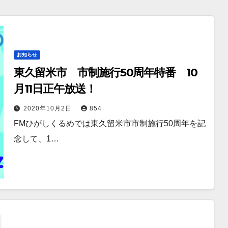
お知らせ
東久留米市 市制施行50周年特番 10
月11日正午放送！
2020年10月2日
854
FMひがしくるめでは東久留米市市制施行50周年を記
念して、1…