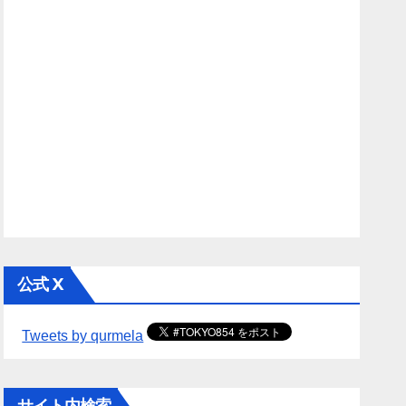
公式 X
Tweets by qurmela