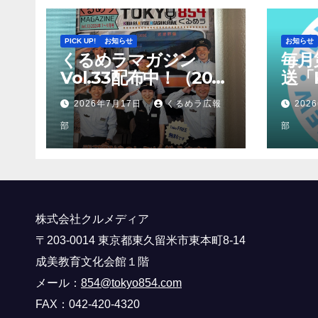
PICK UP!
お知らせ
お知らせ
くるめラマガジン
毎月
Vol.33配布中！（2026
送「K
年7月～9月）
2026年7月17日
くるめラ広報
202
部
部
株式会社クルメディア
〒203-0014 東京都東久留米市東本町8-14
成美教育文化会館１階
メール：
854@tokyo854.com
FAX：042-420-4320