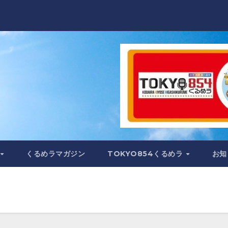
くるめラマガジン
TOKYO854くるめラ
お知