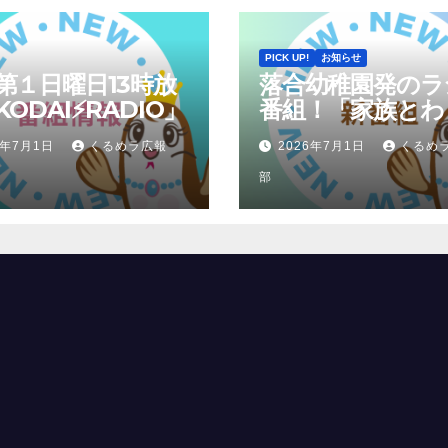
PICK UP!
お知らせ
第１日曜日13時放
落合幼稚園発のラ
ODAI⚡RADIO」
番組！「家族とわ
くトークTIME」
6年7月1日
くるめラ広報
2026年7月1日
くるめ
部