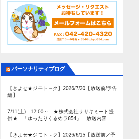
パーソナリティブログ
【きよせ★ジモト～ク】2026/7/20【放送前/予告
編】
7/11(土) 12:00～ ★株式会社ササキミート提
供★ 「ゆったりくるめラ854」 放送内容
【きよせ★ジモト～ク】2026/6/15【放送前／予