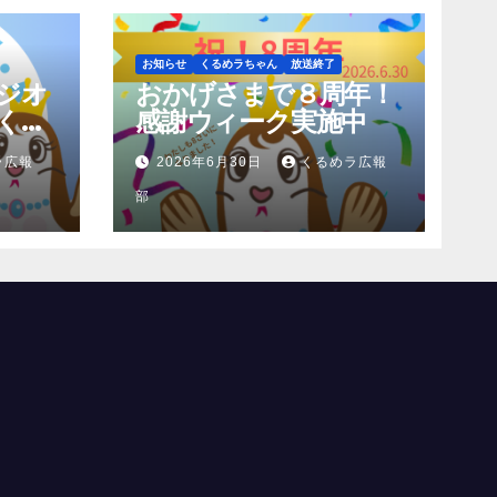
お知らせ
くるめラちゃん
放送終了
ジオ
おかげさまで８周年！
くわ
感謝ウィーク実施中
ラ広報
2026年6月30日
くるめラ広報
部