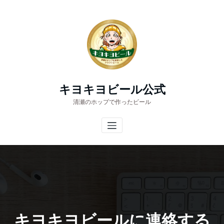
コ
ン
テ
ン
ツ
へ
ス
キ
キヨキヨビール公式
ッ
清瀬のホップで作ったビール
プ
キヨキヨビールに連絡する