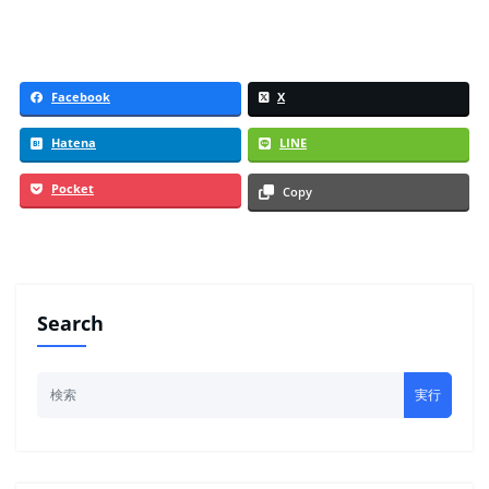
Facebook
X
Hatena
LINE
Pocket
Copy
Search
実行