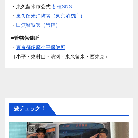
・東久留米市公式
各種SNS
・
東久留米消防署（東京消防庁）
・
田無警察署（管轄）
■管轄保健所
・
東京都多摩小平保健所
（小平・東村山・清瀬・東久留米・西東京）
要チェック！