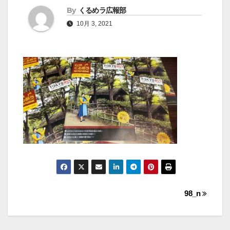
By
くるめラ広報部
10月 3, 2021
投
98_n
稿