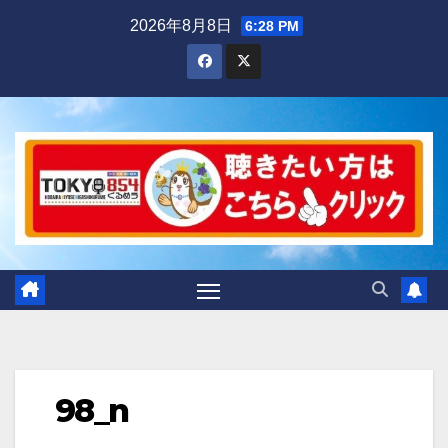
Skip
2026年8月8日
6:28 PM
to
content
98_n