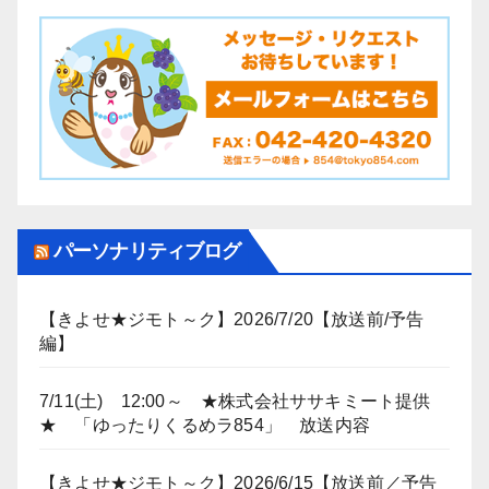
パーソナリティブログ
【きよせ★ジモト～ク】2026/7/20【放送前/予告
編】
7/11(土) 12:00～ ★株式会社ササキミート提供
★ 「ゆったりくるめラ854」 放送内容
【きよせ★ジモト～ク】2026/6/15【放送前／予告