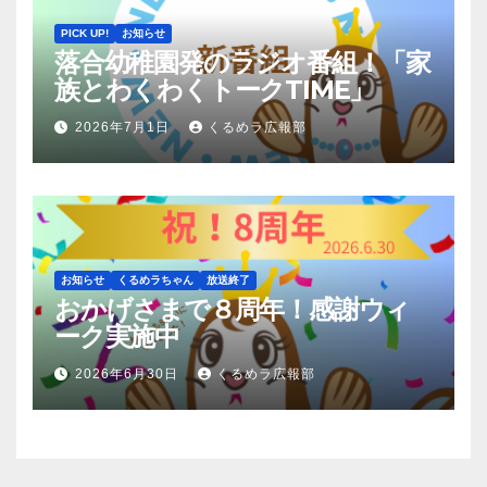
PICK UP!
お知らせ
落合幼稚園発のラジオ番組！「家
族とわくわくトークTIME」
2026年7月1日
くるめラ広報部
お知らせ
くるめラちゃん
放送終了
おかげさまで８周年！感謝ウィ
ーク実施中
2026年6月30日
くるめラ広報部