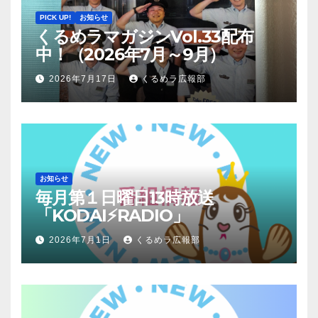
PICK UP!
お知らせ
くるめラマガジンVol.33配布
中！（2026年7月～9月）
2026年7月17日
くるめラ広報部
お知らせ
毎月第１日曜日13時放送
「KODAI⚡RADIO」
2026年7月1日
くるめラ広報部